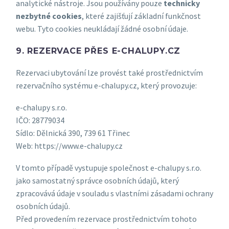
analytické nástroje. Jsou používány pouze
technicky
nezbytné cookies
, které zajišťují základní funkčnost
webu. Tyto cookies neukládají žádné osobní údaje.
9. REZERVACE PŘES E-CHALUPY.CZ
Rezervaci ubytování lze provést také prostřednictvím
rezervačního systému e-chalupy.cz, který provozuje:
e-chalupy s.r.o.
IČO: 28779034
Sídlo: Dělnická 390, 739 61 Třinec
Web: https://www.e-chalupy.cz
V tomto případě vystupuje společnost e-chalupy s.r.o.
jako samostatný správce osobních údajů, který
zpracovává údaje v souladu s vlastními zásadami ochrany
osobních údajů.
Před provedením rezervace prostřednictvím tohoto