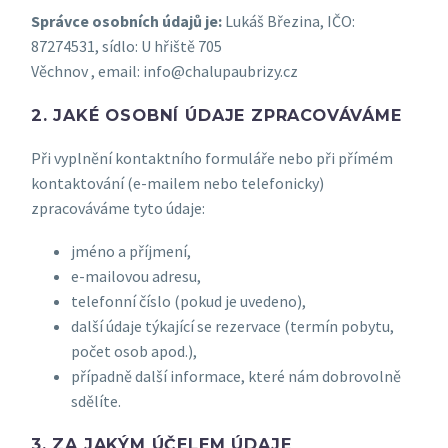
Správce osobních údajů je:
Lukáš Březina, IČO:
87274531, sídlo: U hřiště 705
Věchnov , email: info@chalupaubrizy.cz
2. JAKÉ OSOBNÍ ÚDAJE ZPRACOVÁVÁME
Při vyplnění kontaktního formuláře nebo při přímém
kontaktování (e-mailem nebo telefonicky)
zpracováváme tyto údaje:
jméno a příjmení,
e-mailovou adresu,
telefonní číslo (pokud je uvedeno),
další údaje týkající se rezervace (termín pobytu,
počet osob apod.),
případně další informace, které nám dobrovolně
sdělíte.
3. ZA JAKÝM ÚČELEM ÚDAJE